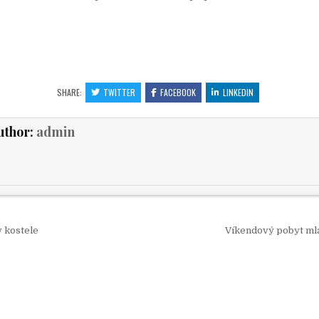
SHARE:
TWITTER
FACEBOOK
LINKEDIN
uthor:
admin
 pro příspěvek
v kostele
Víkendový pobyt ml