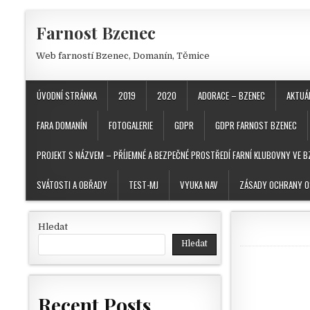
Skip to content
Farnost Bzenec
Web farností Bzenec, Domanín, Těmice
ÚVODNÍ STRÁNKA
2019
2020
ADORACE – BZENEC
AKTUÁ
FARA DOMANÍN
FOTOGALERIE
GDPR
GDPR FARNOST BZENEC
PROJEKT S NÁZVEM – PŘÍJEMNÉ A BEZPEČNÉ PROSTŘEDÍ FARNÍ KLUBOVNY VE B
SVÁTOSTI A OBŘADY
TEST-MJ
VYUKA NAV
ZÁSADY OCHRANY O
Hledat
Hledat
Recent Posts