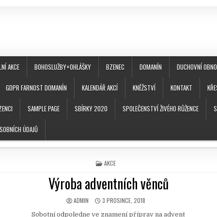
LNÍ AKCE
BOHOSLUŽBY+OHLÁŠKY
BZENEC
DOMANÍN
DUCHOVNÍ OBNOV
GDPR FARNOST DOMANÍN
KALENDÁŘ AKCÍ
KNĚŽSTVÍ
KONTAKT
KŘE
ZENCI
SAMPLE PAGE
SBÍRKY 2020
SPOLEČENSTVÍ ŽIVÉHO RŮŽENCE
S
SOBNÍCH ÚDAJŮ
POSTED IN
AKCE
Výroba adventních věnců
AUTHOR:
PUBLISHED DATE:
ADMIN
3 PROSINCE, 2018
Sobotní odpoledne ve znamení příprav na advent