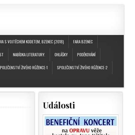
A S VOJTĚCHEM KODETEM, BZENEC (2018)
FARA BZENEC
ST
NABÍDKA LITERATURY.
OHLÁŠKY
PODĚKOVÁNÍ
POLEČENSTVÍ ŽIVÉHO RŮŽENCE-1
SPOLEČENSTVÍ ŽIVÉHO RŮŽENCE-2
Události