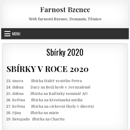
Skip to content
Farnost Bzenec
Web farností Bzenec, Domanín, Těmice
MENU
Sbírky 2020
SBÍRKY V ROCE 2020
února Sbírka Haléř svatého Petra
dubna Dary na Boží hrob v Jeruzalémě
dubna Sbírka na Kněžský seminář AO
května Sbírka na křesťanská média
května Sbírka na církevní školy v diecézi
října Sbírka na misie
listopadu Sbírka na Charitu