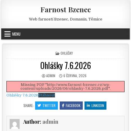
Skip to content
Farnost Bzenec
Web farností Bzenec, Domanín, Těmice
MENU
POSTED IN
OHLÁŠKY
Ohlášky 7.6.2026
AUTHOR:
PUBLISHED DATE:
ADMIN
6 ČERVNA, 2026
Missing PDF "http://www.farnost-bzenec.cz/wp-
content/uploads/2026/06/ohlasky-7.6.2026.pdf".
Ohlášky 7.6.2026
Stáhnout
SHARE:
TWITTER
FACEBOOK
LINKEDIN
Author:
admin