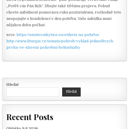
„Potěš vás Pán Bůh“. Dbejte také tiššímu projevu. Pokud
chcete nabídnout pomocnou ruku pozůstalému, rozhodně toto
nespojujte s kondolencí v den pohřbu. Vaše nabídka musí
nějakou dobu počkat.
srov.
https://smutecnikytice.eu/etiketa-na-pohrbu/
http://www.liturgie.cz/temata/pohreb/vyklad-jednotlivych-
prvku-ve-slaveni-pohrebni-bohosluzby
Hledat
Hledat
Recent Posts
Ohlášky 9.8.2026