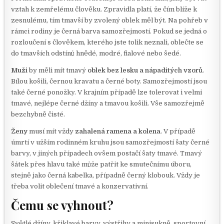
vztah k zemřelému člověku. Zpravidla platí, že čím blíže k
zesnulému, tím tmavší by zvolený oblek měl být. Na pohřeb v
rámci rodiny je černá barva samozřejmostí. Pokud se jedná o
rozloučení s člověkem, kterého jste tolik neznali, oblečte se
do tmavších odstínů hnědé, modré, fialové nebo šedé.
Muži
by měli mít tmavý
oblek bez lesku a nápaditých vzorů
.
Bílou košili, černou kravatu a černé boty. Samozřejmostí jsou
také černé ponožky. V krajním případě lze tolerovat i velmi
tmavé, nejlépe černé džíny a tmavou košili. Vše samozřejmě
bezchybně čisté.
Ženy
musí mít vždy
zahalená ramena a kolena
. V případě
úmrtí v užším rodinném kruhu jsou samozřejmostí šaty černé
barvy, v jiných případech ovšem postačí šaty tmavé. Tmavý
šátek přes hlavu také může patřit ke smutečnímu úboru,
stejně jako černá kabelka, případně černý klobouk. Vždy je
třeba volit oblečení tmavé a konzervativní.
Čemu se vyhnout?
Světlé džíny, křiklavé barvy, výstřihy a minisukně, sportovní