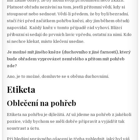
mít žádné obavy, že by mohli svojí přítomností něco zkazit.
Platnost obřadu nezávisí na tom, jestli přítomní vědí, kdy si
stoupnout nebo sednout. Vědí-li předem, že by byli bezradní,
stačí říci před začátkem pohřbu knězi, aby jim během obřadů
napovídal. Každý kněz v tomto případě rád vyhoví. Blízcí
příbuzní si sedají do prvních lavic vpředu, ostatní za nimi. Kdo
si nechce klekat, místo klečení usedne.
Je možné mít jiného kněze (duchovního z jiné farnosti), který
bude obřadem vyprovázet zemřelého a přitom mít pohřeb
zde?
Ano, je to možné, domluvte se s oběma duchovními.
Etiketa
Oblečení na pohřeb
Etiketa na pohřbu je důležitá. Ať už jdeme na pohřeb z jakékoli
pozice, vždy bychom se měli dobře připravit a vyjádřit tak
soustrast a úctu.
Při hledání správného ošacení je třeba zohlednit, jaký byl váš