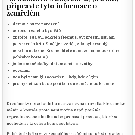
připravte tyto informace o
zemřelém
datum a místo narození
adresu trvalého bydliště
zjistěte, zda byl pokřtěn (Nemusí být křestní list, ani
potvrzení o křtu. Stačí jen vědět, zda byl zesnulý
pokřtěn nebo ne. Kromě dítěte nemůže mít nepokřtěný
pohřeb v kostele.)
jméno manžela/ky; datum a místo svatby
povolání
zda byl zesnulý zaopatřen – kdy, kde a kým
promyslet zda bude pohřben do země, nebo kremace
Křesťanský obřad pohřbu má svá pevná pravidla, která nelze
měnit. V kostele proto není možné např. pouštět
reprodukovanou hudbu nebo pronášet proslovy, které se
neshodují s křesťanským poselstvím.
Pohřební služba vozí zesnulého cca 60 minut před obřadem