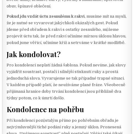
obuv, špinavé oblečení.
Pokud jdu vzdát úctu zesnulému k rakvi
, musíme mít na mysli,
že je nutné se vyvarovat jakýchkoli okázalých gest. Pokud
jdeme před obřadem k rakvi s ostatky zesnulého, můžeme
projevit úctu tak, že před rakví učiníme mírnou úklonu hlavou,
pokud jsme věřící, učiníme kříž a setrváme v krátké modlitbě.
Jak kondolovat?
Pro kondolenci neplatí žádná šablona. Pokud nevíme, jak slovy
vyjádřit soustrast, postačí i silnější stisknutí ruky a prostá
jednoduchá slova. Vyvarujeme se tak případné trapné situaci.
V každém případě platí, že neužíváme plané fráze. Všeobecně
přijímaná hranice doby trvání kondolencí jsou přibližně dva
týdny potom, co k úmrtí došlo.
Kondolence na pohřbu
Při kondolenci pozůstalým přímo po pohřebním obřadu je
nejvýmluvnější tiché podání ruky a jemný úklon. Pronesená
slova „Upřímnou soustrast” plně postačují. Věřící také říkají