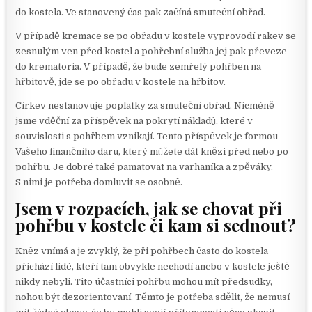
do kostela. Ve stanovený čas pak začíná smuteční obřad.
V případě kremace se po obřadu v kostele vyprovodí rakev se
zesnulým ven před kostel a pohřební služba jej pak převeze
do krematoria. V případě, že bude zemřelý pohřben na
hřbitově, jde se po obřadu v kostele na hřbitov.
Církev nestanovuje poplatky za smuteční obřad. Nicméně
jsme vděční za příspěvek na pokrytí nákladů, které v
souvislosti s pohřbem vznikají. Tento příspěvek je formou
Vašeho finančního daru, který můžete dát knězi před nebo po
pohřbu. Je dobré také pamatovat na varhaníka a zpěváky.
S nimi je potřeba domluvit se osobně.
Jsem v rozpacích, jak se chovat při
pohřbu v kostele či kam si sednout?
Kněz vnímá a je zvyklý, že při pohřbech často do kostela
přichází lidé, kteří tam obvykle nechodí anebo v kostele ještě
nikdy nebyli. Tito účastníci pohřbu mohou mít předsudky,
nohou být dezorientovaní. Těmto je potřeba sdělit, že nemusí