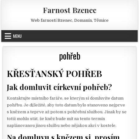
Skip to content
Farnost Bzenec
Web farností Bzenec, Domanín, Těmice
MENU
pohřeb
KŘESŤANSKÝ POHŘEB
Jak domluvit církevní pohřeb?
Kontaktujte místního faráře, se kterým si domluvíte datum
pohřbu. Je důležité, aby toto datum bylo stanoveno nejprve
s knězem a teprve až potom s pohřební službou. Jinak by se
totiž mohlo stát, že kněz bude mít na tento termín
naplánovanou jinou službu nebo nějakou akci v kostele.
Na domluvu s knězem si, prosím,