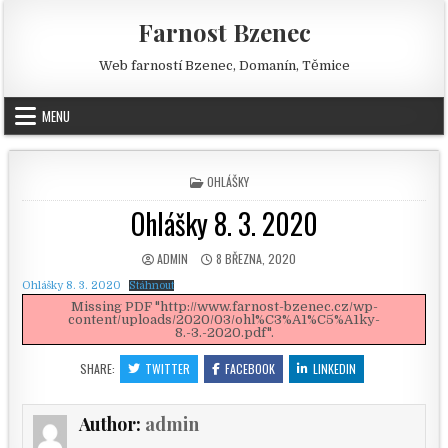
Skip to content
Farnost Bzenec
Web farností Bzenec, Domanín, Těmice
MENU
POSTED IN
OHLÁŠKY
Ohlášky 8. 3. 2020
AUTHOR:
PUBLISHED DATE:
ADMIN
8 BŘEZNA, 2020
Ohlášky 8. 3. 2020
Stáhnout
Missing PDF "http://www.farnost-bzenec.cz/wp-
content/uploads/2020/03/ohl%C3%A1%C5%A1ky-
8.-3.-2020.pdf".
SHARE:
TWITTER
FACEBOOK
LINKEDIN
Author:
admin