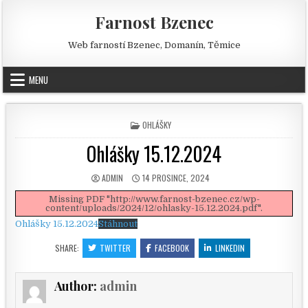
Skip to content
Farnost Bzenec
Web farností Bzenec, Domanín, Těmice
MENU
POSTED IN
OHLÁŠKY
Ohlášky 15.12.2024
AUTHOR:
PUBLISHED DATE:
ADMIN
14 PROSINCE, 2024
Missing PDF "http://www.farnost-bzenec.cz/wp-
content/uploads/2024/12/ohlasky-15.12.2024.pdf".
Ohlášky 15.12.2024
Stáhnout
SHARE:
TWITTER
FACEBOOK
LINKEDIN
Author:
admin