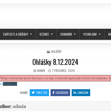
SVÁTOSTI A OBŘADY
BZENEC
DOMANÍN
VYUKA NAV
K
POSTED IN
OHLÁŠKY
Ohlášky 8.12.2024
AUTHOR:
PUBLISHED DATE:
ADMIN
7 PROSINCE, 2024
"http://www.farnost-bzenec.cz/wp-content/uploads/2024/12/ohlasky-8.
24
Stáhnout
SHARE:
TWITTER
FACEBOOK
LINKEDIN
uthor:
admin