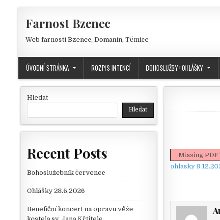
Skip to content
Farnost Bzenec
Web farností Bzenec, Domanín, Těmice
ÚVODNÍ STRÁNKA
ROZPIS INTENCÍ
BOHOSLUŽBY+OHLÁŠKY
Hledat
Hledat
Recent Posts
Missing PDF 
ohlasky 8.12.20
Bohoslužebník červenec
Ohlášky 28.6.2026
A
Benefiční koncert na opravu věže
kostela sv. Jana Křtitele