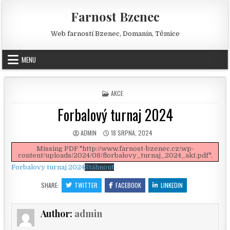
Skip to content
Farnost Bzenec
Web farností Bzenec, Domanín, Těmice
MENU
POSTED IN
AKCE
Forbalový turnaj 2024
AUTHOR:
PUBLISHED DATE:
ADMIN
18 SRPNA, 2024
Missing PDF "http://www.farnost-bzenec.cz/wp-
content/uploads/2024/08/florbalovy_turnaj_2024_akt.pdf".
Forbalovy turnaj 2024
Stáhnout
SHARE:
TWITTER
FACEBOOK
LINKEDIN
Author:
admin