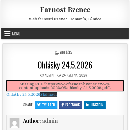
Skip to content
Farnost Bzenec
Web farností Bzenec, Domanín, Těmice
MENU
POSTED IN
OHLÁŠKY
Ohlášky 24.5.2026
AUTHOR:
PUBLISHED DATE:
ADMIN
24 KVĚTNA, 2026
Missing PDF "https://www.farnost-bzenec.cz/wp-
content/uploads/2026/05/ohlasky-24.5.2026.pdf".
Ohlášky 24.5.2026
Stáhnout
SHARE:
TWITTER
FACEBOOK
LINKEDIN
Author:
admin