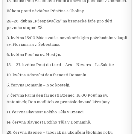
18. dubna Pouť za obnovu rodin a kněžská povolání v Olomouci.
Během pouti návštěva Pěnčína a Choliny.
25–26. dubna „Přespávačka“ na bzenecké faře pro děti
prvního stupně ZŠ.
3. května 15:00 Mše svatá s novokněžským požehnáním v kapli
sv. Floriána a sv. Šebestiána.
6. května Pouť na sv. Hostýn.
18. – 27. května Pouť do Lurd – Ars – Nevers – La Salette
19. května Adorační den farnosti Domanín.
5. června Domanín – Noc kostelů.
7. června Farní den farnosti Bzenec. 15:00 Pouť na sv.
Antonínek; Den modliteb za pronásledované křesťany.
11. června Slavnost Božího Těla v Bzenci.
14. června Slavnost Božího Těla v Domaníně.
26. června Bzenec – táborák na ukončení školního roku.