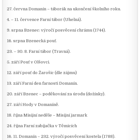
27. června Domanín – táborák na ukončení školního roku.
4. – 11. července Farní tábor (Uhelná).
9. srpna Bzenec: výročí posvěcení chrámu (1744).
16. srpna Bzenecká pouť.
23. – 30. 8. Farní tábor (Travná).
5. září Pouť v Olšovci.
12. září pouť do Žarošic (dle zájmu)
13. září Farní den farnosti Domanín.
20. září Bzenec – poděkování za úrodu (dožínky).
27. září Hody v Domaníně.
18. října Misijní neděle – Misijní jarmark
24. října Farní zabíjačka v Těmicích
16. 11. Domanín – 232. výročí posvěcení kostela (1788).