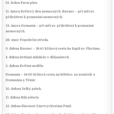
31. leden Farní ples.
11. února Světový den nemocných. Bzenec – při mši sv.
příležitost k pomazání nemocných.
13. února Domanín – při mši sv. příležitost k pomazání
nemocných.
26. únor Popeleční středa.
3. dubna Bzenec – 18:45 křížová cesta ke kapli sv. Floriána.
4. dubna Setkání mládeže v děkanátech.
5. dubna Květná neděle.
Domanín – 14:00 křížová cesta na hřbitov, za zemřelé z
Domanína a Těmic.
10. dubna Velký pátek.
11. dubna Bílá sobota
12. dubna Slavnost Zmrtvýchvstání Páně.