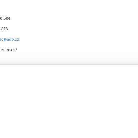
46 664
 816
ec@ado.cz
enec.cz/