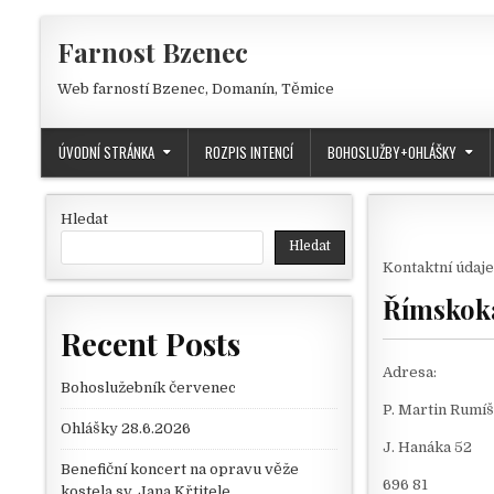
Skip to content
Farnost Bzenec
Web farností Bzenec, Domanín, Těmice
ÚVODNÍ STRÁNKA
ROZPIS INTENCÍ
BOHOSLUŽBY+OHLÁŠKY
Hledat
Hledat
Kontaktní údaj
Římskoka
Recent Posts
Adresa:
Bohoslužebník červenec
P. Martin Rumí
Ohlášky 28.6.2026
J. Hanáka 52
Benefiční koncert na opravu věže
696 81
kostela sv. Jana Křtitele