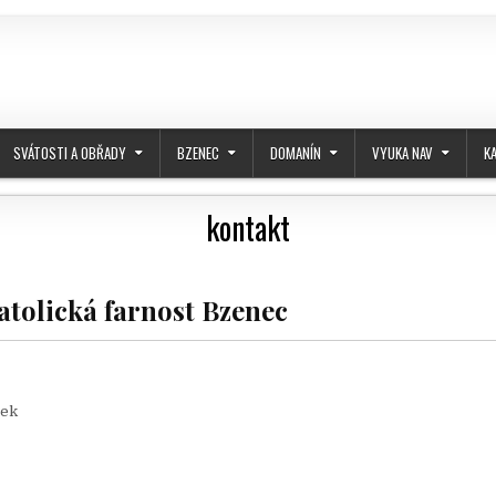
SVÁTOSTI A OBŘADY
BZENEC
DOMANÍN
VYUKA NAV
K
kontakt
e
tolická farnost Bzenec
šek