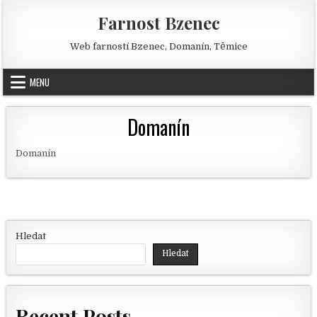
Skip to content
Farnost Bzenec
Web farností Bzenec, Domanín, Těmice
MENU
Domanín
Domanín
Hledat
Hledat
Recent Posts