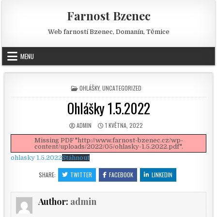
Skip to content
Farnost Bzenec
Web farností Bzenec, Domanín, Těmice
MENU
POSTED IN
OHLÁŠKY
,
UNCATEGORIZED
Ohlášky 1.5.2022
AUTHOR:
PUBLISHED DATE:
ADMIN
1 KVĚTNA, 2022
Missing PDF "http://www.farnost-bzenec.cz/wp-
content/uploads/2022/05/ohlasky-1.5.2022.pdf".
ohlasky 1.5.2022
Stáhnout
SHARE:
TWITTER
FACEBOOK
LINKEDIN
Author:
admin