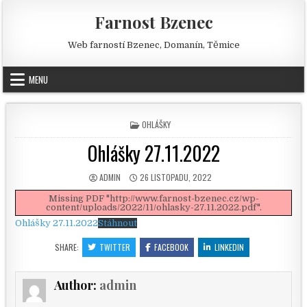
Skip to content
Farnost Bzenec
Web farností Bzenec, Domanín, Těmice
MENU
POSTED IN
OHLÁŠKY
Ohlášky 27.11.2022
AUTHOR:
PUBLISHED DATE:
ADMIN
26 LISTOPADU, 2022
Missing PDF "http://www.farnost-bzenec.cz/wp-
content/uploads/2022/11/ohlasky-27.11.2022.pdf".
Ohlášky 27.11.2022
Stáhnout
SHARE:
TWITTER
FACEBOOK
LINKEDIN
Author:
admin