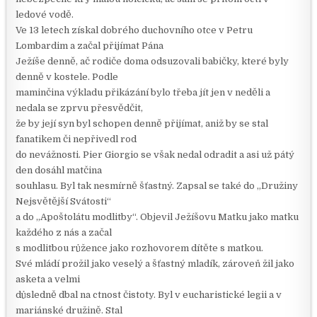
ledové vodě.
Ve 13 letech získal dobrého duchovního otce v Petru
Lombardim a začal přijímat Pána
Ježíše denně, ač rodiče doma odsuzovali babičky, které byly
denně v kostele. Podle
maminčina výkladu přikázání bylo třeba jít jen v neděli a
nedala se zprvu přesvědčit,
že by její syn byl schopen denně přijímat, aniž by se stal
fanatikem či nepřivedl rod
do nevážnosti. Pier Giorgio se však nedal odradit a asi už pátý
den dosáhl matčina
souhlasu. Byl tak nesmírně šťastný. Zapsal se také do „Družiny
Nejsvětější Svátosti“
a do „Apoštolátu modlitby“. Objevil Ježíšovu Matku jako matku
každého z nás a začal
s modlitbou růžence jako rozhovorem dítěte s matkou.
Své mládí prožil jako veselý a šťastný mladík, zároveň žil jako
asketa a velmi
důsledně dbal na ctnost čistoty. Byl v eucharistické legii a v
mariánské družině. Stal