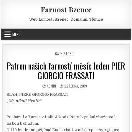
Skip to content
Farnost Bzenec
Web farností Bzenec, Domanín, Těmice
MENU
POSTED IN
HISTORIE
Patron našich farností měsíc leden PIER
GIORGIO FRASSATI
AUTHOR:
PUBLISHED DATE:
ADMIN
22 LEDNA, 2019
BLAH. PIERE GIORGIO FRASSATI
„Žít, nikoli živořit“
Pocházel z Turína v Itálii. Již od dětství vynikal zbožností a
láskou k chudým.
Od 13 let denně přijímal Eucharistii, z níž čerpal energii pro