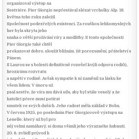
organizoval výstup na
Sestriére. Pier Giorgio nepřestával slézat vrcholky Alp. 18.
května toho roku založil
Společnost podezřelých existencí. Za rouškou lehkomyslných
her byla skryta jeho
snaha o větší prožívání víry a modlitby. S touto společností
Pier Giorgio také chtěl
prokazovat dobro, sloužit bližním, žít porozumění, přátelství s
Pánem.
S Laurou se s bolestí definitivně rozešel kvůli odporu rodičů,
hrozícímu rozvratu
a napětí v rodině. Avšak sympatie k ní zaměnil za lásku ke
všem lidem. V únoru už
psal sestře, že víra mu dává sílu, aby byl stále veselý a že
katolíci přece musí potírat
smutek ve svých duších. Jeho radost měla základ v Bohu.
V červnu 1925, po posledním Pier Giorgiovově výstupu na
Lenelle, který už byl pro
něj velmi namáhavý, si doma všimli jeho výrazného hubnutí.
20. 6. zvládl průvod k