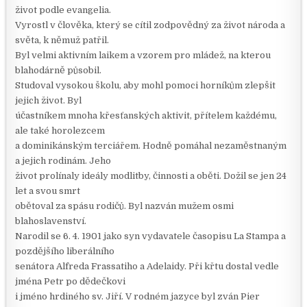
život podle evangelia.
Vyrostl v člověka, který se cítil zodpovědný za život národa a
světa, k němuž patřil.
Byl velmi aktivním laikem a vzorem pro mládež, na kterou
blahodárně působil.
Studoval vysokou školu, aby mohl pomoci horníkům zlepšit
jejich život. Byl
účastníkem mnoha křesťanských aktivit, přítelem každému,
ale také horolezcem
a dominikánským terciářem. Hodně pomáhal nezaměstnaným
a jejich rodinám. Jeho
život prolínaly ideály modlitby, činnosti a oběti. Dožil se jen 24
let a svou smrt
obětoval za spásu rodičů. Byl nazván mužem osmi
blahoslavenství.
Narodil se 6. 4. 1901 jako syn vydavatele časopisu La Stampa a
pozdějšího liberálního
senátora Alfreda Frassatiho a Adelaidy. Při křtu dostal vedle
jména Petr po dědečkovi
i jméno hrdiného sv. Jiří. V rodném jazyce byl zván Pier