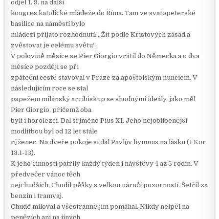
odjel 1. 9. na další
kongres katolické mládeže do Říma. Tam ve svatopeterské
basilice na náměstí bylo
mládeží přijato rozhodnutí: „Žít podle Kristových zásad a
zvěstovat je celému světu“.
V polovině měsíce se Pier Giorgio vrátil do Německa a o dva
měsíce později se při
zpáteční cestě stavoval v Praze za apoštolským nunciem. V
následujícím roce se stal
papežem milánský arcibiskup se shodnými ideály, jako měl
Pier Giorgio, přičemž oba
byli i horolezci. Dal si jméno Pius XI. Jeho nejoblíbenější
modlitbou byl od 12 let stále
růženec. Na dveře pokoje si dal Pavlův hymnus na lásku (1 Kor
13.1-13).
K jeho činnosti patřily každý týden i návštěvy 4 až 5 rodin. V
předvečer vánoc těch
nejchudších. Chodil pěšky s velkou náručí pozorností. Šetřil za
benzin i tramvaj.
Chudé miloval a všestranně jim pomáhal. Nikdy nelpěl na
penězích ani na jiných