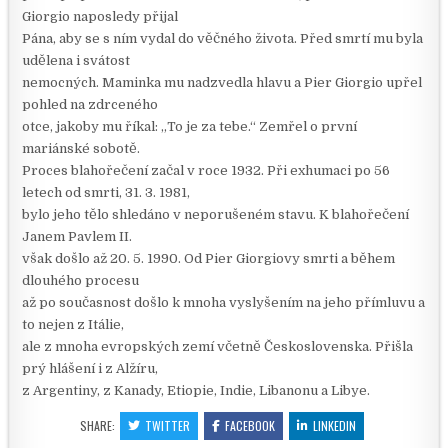
Giorgio naposledy přijal
Pána, aby se s ním vydal do věčného života. Před smrtí mu byla
udělena i svátost
nemocných. Maminka mu nadzvedla hlavu a Pier Giorgio upřel
pohled na zdrceného
otce, jakoby mu říkal: „To je za tebe.“ Zemřel o první
mariánské sobotě.
Proces blahořečení začal v roce 1932. Při exhumaci po 56
letech od smrti, 31. 3. 1981,
bylo jeho tělo shledáno v neporušeném stavu. K blahořečení
Janem Pavlem II.
však došlo až 20. 5. 1990. Od Pier Giorgiovy smrti a během
dlouhého procesu
až po současnost došlo k mnoha vyslyšením na jeho přímluvu a
to nejen z Itálie,
ale z mnoha evropských zemí včetně Československa. Přišla
prý hlášení i z Alžíru,
z Argentiny, z Kanady, Etiopie, Indie, Libanonu a Libye.
SHARE:
TWITTER
FACEBOOK
LINKEDIN