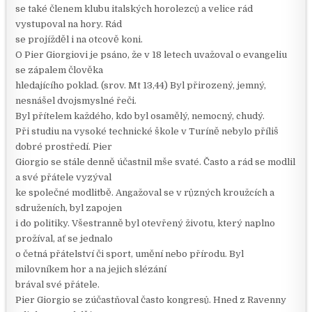
se také členem klubu italských horolezců a velice rád
vystupoval na hory. Rád
se projížděl i na otcově koni.
O Pier Giorgiovi je psáno, že v 18 letech uvažoval o evangeliu
se zápalem člověka
hledajícího poklad. (srov. Mt 13,44) Byl přirozený, jemný,
nesnášel dvojsmyslné řeči.
Byl přítelem každého, kdo byl osamělý, nemocný, chudý.
Při studiu na vysoké technické škole v Turíně nebylo příliš
dobré prostředí. Pier
Giorgio se stále denně účastnil mše svaté. Často a rád se modlil
a své přátele vyzýval
ke společné modlitbě. Angažoval se v různých kroužcích a
sdruženích, byl zapojen
i do politiky. Všestranně byl otevřený životu, který naplno
prožíval, ať se jednalo
o četná přátelství či sport, umění nebo přírodu. Byl
milovníkem hor a na jejich slézání
brával své přátele.
Pier Giorgio se zúčastňoval často kongresů. Hned z Ravenny