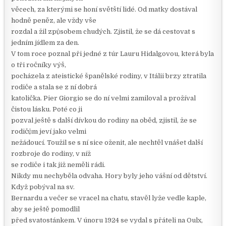
věcech, za kterými se honí světští lidé. Od matky dostával
hodně peněz, ale vždy vše
rozdal a žil způsobem chudých. Zjistil, že se dá cestovat s
jedním jídlem za den.
V tom roce poznal při jedné z túr Lauru Hidalgovou, která byla
o tři ročníky výš,
pocházela z ateistické španělské rodiny, v Itálii brzy ztratila
rodiče a stala se z ní dobrá
katolička. Pier Giorgio se do ní velmi zamiloval a prožíval
čistou lásku. Poté co ji
pozval ještě s další dívkou do rodiny na oběd, zjistil, že se
rodičům jeví jako velmi
nežádoucí. Toužil se s ní sice oženit, ale nechtěl vnášet další
rozbroje do rodiny, v níž
se rodiče i tak již neměli rádi.
Nikdy mu nechyběla odvaha. Hory byly jeho vášní od dětství.
Když pobýval na sv.
Bernardu a večer se vracel na chatu, stavěl lyže vedle kaple,
aby se ještě pomodlil
před svatostánkem. V únoru 1924 se vydal s přáteli na Oulx,