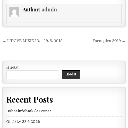
Author:
admin
Navigace pro příspěvek
← LIDOVÉ MISIE 10. – 19. 5. 2019.
Farní ples 2019 →
Hledat
Hledat
Recent Posts
Bohoslužebník červenec
Ohlášky 28.6.2026