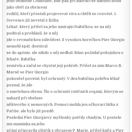
jeho oblíbené Consolátě, kde pak při adoraci se nabízel Bohu
jako oběť za obrácení
rodičů, kteří přestali projevovat víru a chtěli se rozvést. 1.
července již nevstal z lůžka.
Lékař, který přišel za jeho umírající babičkou, se na něj
podíval a prohlásil, že u něj
jde o revmatickou záležitost. S vysokou horečkou Pier Giorgio
nemohl spát, dostával
se do agónie, ale nikdo o něj nedbal. Ráno požádal pokojskou o
lékaře. Babička
zemřela a začal se chystat její pohřeb. Přišel za ním Marco B.
Marně se Pier Giorgio
pokoušel povstat, byl ochrnutý. V den babičina pohřbu lékař
poznal, že jde
o smrtelnou obrnu. Šlo o ochrnutí vnitřních orgánů, kterým se
nakazil při obsluze
některého z nemocných. Pomoci mohla jen očkovací látka z
Paříže, ale bylo již pozdě.
Poslední Pier Giorgiovy myšlenky patřily chudým. U postele
mu maminka na jeho
přání připravila oltářík s obrazem P. Marie, přišel kněz a Pier