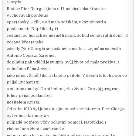
Giorgio.
Rodiče Pier Giorgia i jeho o 17 měsíců mladší sestru
vychovávali poněkud
sparťansky. Učili je od mala odříkání, ukázněnosti a
poslušnosti. Například při
cestách po horách se nesměli napít, dokud se nevrátili domů. O
zdravé křesťanské
zásady Pier Giorgia se zasloužila matka a zejména salesián
Antonio Cojazzi. Za jejich
doplnění pak vděčil jezuitům. Svůj život od mala prožíval s
vnímáním Pána Ježíše
jako nejdůvěrnějšího a stálého přítele. V deseti letech poprvé
přijal Eucharistii
a od toho dne byl On středem jeho života. Za svůj program
tehdy přijal poslání být
nositelem Krista.
Od roku 1913 byl jeho otec jmenován senátorem. Pier Giorgio
byl velmi skromný a v
případě potřeby vždy ochotný pomoci. Například s
riskováním života zachránil z
nebezpečné kry malou holčičku, ač sám se přitom octl v