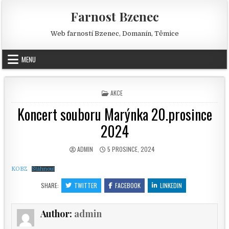
Skip to content
Farnost Bzenec
Web farností Bzenec, Domanín, Těmice
MENU
POSTED IN
AKCE
Koncert souboru Marýnka 20.prosince
2024
AUTHOR:
PUBLISHED DATE:
ADMIN
5 PROSINCE, 2024
KOBZ
Stáhnout
SHARE:
TWITTER
FACEBOOK
LINKEDIN
Author:
admin