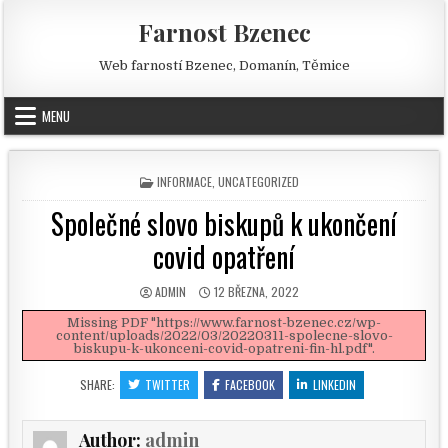
Skip to content
Farnost Bzenec
Web farností Bzenec, Domanín, Těmice
MENU
POSTED IN
INFORMACE
,
UNCATEGORIZED
Společné slovo biskupů k ukončení
covid opatření
AUTHOR:
PUBLISHED DATE:
ADMIN
12 BŘEZNA, 2022
Missing PDF "https://www.farnost-bzenec.cz/wp-
content/uploads/2022/03/20220311-spolecne-slovo-
biskupu-k-ukonceni-covid-opatreni-fin-hl.pdf".
SHARE:
TWITTER
FACEBOOK
LINKEDIN
Author:
admin