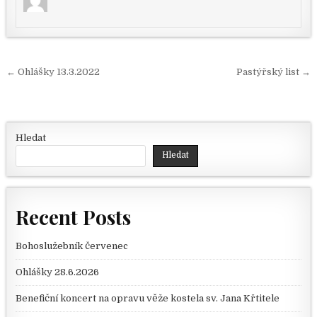
Navigace pro příspěvek
← Ohlášky 13.3.2022
Pastýřský list →
Hledat
Hledat
Recent Posts
Bohoslužebník červenec
Ohlášky 28.6.2026
Benefiční koncert na opravu věže kostela sv. Jana Křtitele