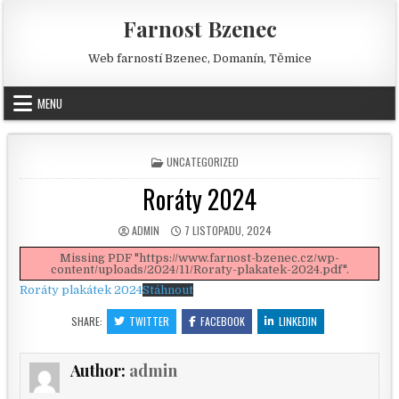
Skip to content
Farnost Bzenec
Web farností Bzenec, Domanín, Těmice
MENU
POSTED IN
UNCATEGORIZED
Roráty 2024
AUTHOR:
PUBLISHED DATE:
ADMIN
7 LISTOPADU, 2024
Missing PDF "https://www.farnost-bzenec.cz/wp-
content/uploads/2024/11/Roraty-plakatek-2024.pdf".
Roráty plakátek 2024
Stáhnout
SHARE:
TWITTER
FACEBOOK
LINKEDIN
Author:
admin