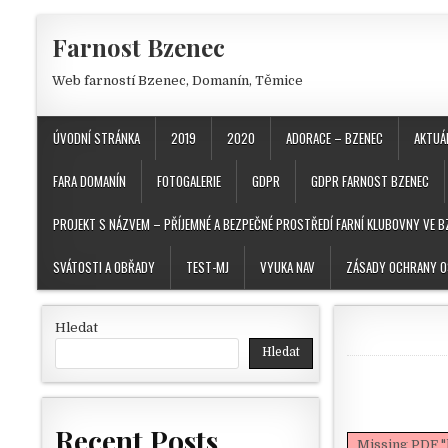
Skip to content
Farnost Bzenec
Web farností Bzenec, Domanín, Těmice
ÚVODNÍ STRÁNKA
2019
2020
ADORACE – BZENEC
AKTUÁ
FARA DOMANÍN
FOTOGALERIE
GDPR
GDPR FARNOST BZENEC
PROJEKT S NÁZVEM – PŘÍJEMNÉ A BEZPEČNÉ PROSTŘEDÍ FARNÍ KLUBOVNY VE B
SVÁTOSTI A OBŘADY
TEST-MJ
VYUKA NAV
ZÁSADY OCHRANY O
Hledat
Hledat
Recent Posts
Missing PDF "