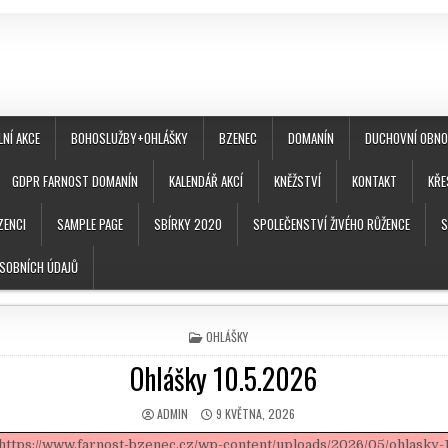
LNÍ AKCE
BOHOSLUŽBY+OHLÁŠKY
BZENEC
DOMANÍN
DUCHOVNÍ OBNOV
GDPR FARNOST DOMANÍN
KALENDÁŘ AKCÍ
KNĚŽSTVÍ
KONTAKT
KŘE
ZENCI
SAMPLE PAGE
SBÍRKY 2020
SPOLEČENSTVÍ ŽIVÉHO RŮŽENCE
S
SOBNÍCH ÚDAJŮ
POSTED IN
OHLÁŠKY
Ohlášky 10.5.2026
AUTHOR:
PUBLISHED DATE:
ADMIN
9 KVĚTNA, 2026
https://www.farnost-bzenec.cz/wp-content/uploads/2026/05/ohlasky-1