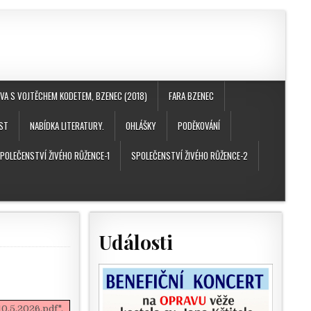
A S VOJTĚCHEM KODETEM, BZENEC (2018)
FARA BZENEC
ST
NABÍDKA LITERATURY.
OHLÁŠKY
PODĚKOVÁNÍ
POLEČENSTVÍ ŽIVÉHO RŮŽENCE-1
SPOLEČENSTVÍ ŽIVÉHO RŮŽENCE-2
Události
0.5.2026.pdf".