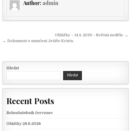
Author:
admin
Navigace pro příspěvek
Ohlášky – 14.4. 2019 – Květná neděle. →
← Dokument o umučení Ježíše Krista.
Hledat
Hledat
Recent Posts
Bohoslužebník červenec
Ohlášky 28.6.2026