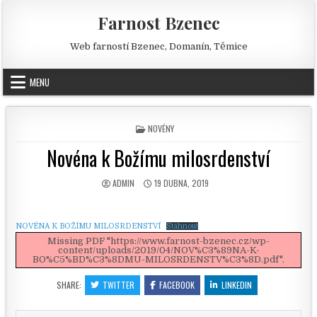
Skip to content
Farnost Bzenec
Web farností Bzenec, Domanín, Těmice
MENU
POSTED IN
NOVÉNY
Novéna k Božímu milosrdenství
AUTHOR:
PUBLISHED DATE:
ADMIN
19 DUBNA, 2019
NOVÉNA K BOŽÍMU MILOSRDENSTVÍ
Stáhnout
Missing PDF "https://www.farnost-bzenec.cz/wp-
content/uploads/2019/04/NOV%C3%89NA-K-
BO%C5%BD%C3%8DMU-MILOSRDENSTV%C3%8D.pdf".
SHARE:
TWITTER
FACEBOOK
LINKEDIN