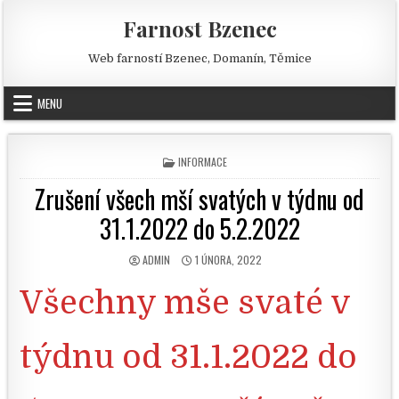
Skip to content
Farnost Bzenec
Web farností Bzenec, Domanín, Těmice
MENU
POSTED IN
INFORMACE
Zrušení všech mší svatých v týdnu od
31.1.2022 do 5.2.2022
AUTHOR:
PUBLISHED DATE:
ADMIN
1 ÚNORA, 2022
Všechny mše svaté v
týdnu od 31.1.2022 do