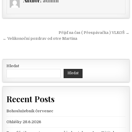
Author:
admin
Navigace pro příspěvek
Přijď na čas ( Přespávačka ) VLKOŠ →
← Velikonoční pozdrav od otce Martina
Hledat
Hledat
Recent Posts
Bohoslužebník červenec
Ohlášky 28.6.2026