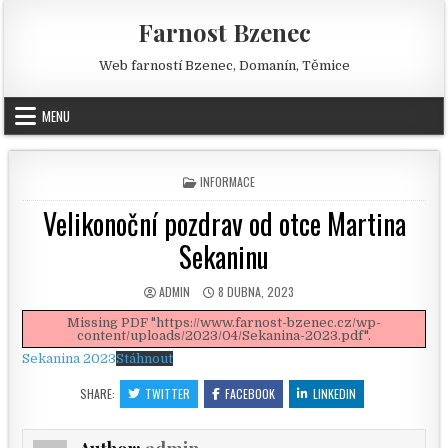
Skip to content
Farnost Bzenec
Web farností Bzenec, Domanín, Těmice
MENU
POSTED IN
INFORMACE
Velikonoční pozdrav od otce Martina
Sekaninu
AUTHOR:
PUBLISHED DATE:
ADMIN
8 DUBNA, 2023
Missing PDF "https://www.farnost-bzenec.cz/wp-
content/uploads/2023/04/Sekanina-2023.pdf".
Sekanina 2023
Stáhnout
SHARE:
TWITTER
FACEBOOK
LINKEDIN