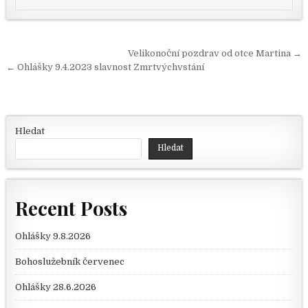
Navigace pro příspěvek
Velikonoční pozdrav od otce Martina →
← Ohlášky 9.4.2023 slavnost Zmrtvýchvstání
Hledat
Hledat
Recent Posts
Ohlášky 9.8.2026
Bohoslužebník červenec
Ohlášky 28.6.2026