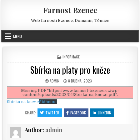
Skip to content
Farnost Bzenec
Web farností Bzenec, Domanín, Těmice
MENU
POSTED IN
INFORMACE
Sbírka na platy pro kněze
AUTHOR:
PUBLISHED DATE:
ADMIN
8 DUBNA, 2023
Missing PDF "https://www.farnost-bzenec.cz/wp-
content/uploads/2023/04/Sbirka-na-kneze.pdf".
Sbirka na kneze
Stáhnout
SHARE:
TWITTER
FACEBOOK
LINKEDIN
Author:
admin