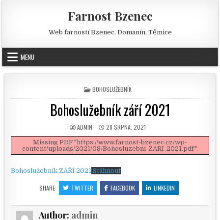
Skip to content
Farnost Bzenec
Web farností Bzenec, Domanín, Těmice
MENU
POSTED IN
BOHOSLUŽEBNÍK
Bohoslužebník září 2021
AUTHOR:
PUBLISHED DATE:
ADMIN
28 SRPNA, 2021
Missing PDF "https://www.farnost-bzenec.cz/wp-
content/uploads/2021/08/Bohosluzebni-ZARI-2021.pdf".
Bohoslužebník ZÁŘÍ 2021
Stáhnout
SHARE:
TWITTER
FACEBOOK
LINKEDIN
Author:
admin