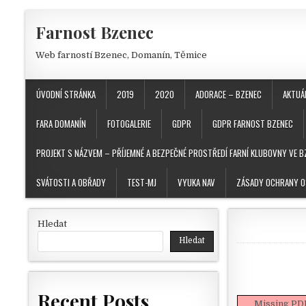
Skip to content
Farnost Bzenec
Web farností Bzenec, Domanín, Těmice
ÚVODNÍ STRÁNKA
2019
2020
ADORACE – BZENEC
AKTUÁ
FARA DOMANÍN
FOTOGALERIE
GDPR
GDPR FARNOST BZENEC
PROJEKT S NÁZVEM – PŘÍJEMNÉ A BEZPEČNÉ PROSTŘEDÍ FARNÍ KLUBOVNY VE B
SVÁTOSTI A OBŘADY
TEST-MJ
VYUKA NAV
ZÁSADY OCHRANY O
Hledat
Hledat
Recent Posts
Missing PD