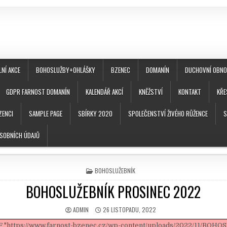
LNÍ AKCE
BOHOSLUŽBY+OHLÁŠKY
BZENEC
DOMANÍN
DUCHOVNÍ OBNOV
GDPR FARNOST DOMANÍN
KALENDÁŘ AKCÍ
KNĚŽSTVÍ
KONTAKT
KŘE
ZENCI
SAMPLE PAGE
SBÍRKY 2020
SPOLEČENSTVÍ ŽIVÉHO RŮŽENCE
S
SOBNÍCH ÚDAJŮ
POSTED IN
BOHOSLUŽEBNÍK
BOHOSLUŽEBNÍK PROSINEC 2022
AUTHOR:
PUBLISHED DATE:
ADMIN
26 LISTOPADU, 2022
F "https://www.farnost-bzenec.cz/wp-content/uploads/2022/11/BOH