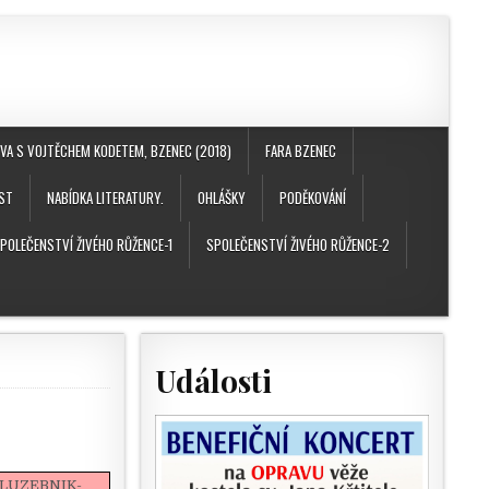
A S VOJTĚCHEM KODETEM, BZENEC (2018)
FARA BZENEC
ST
NABÍDKA LITERATURY.
OHLÁŠKY
PODĚKOVÁNÍ
POLEČENSTVÍ ŽIVÉHO RŮŽENCE-1
SPOLEČENSTVÍ ŽIVÉHO RŮŽENCE-2
Události
OSLUZEBNIK-