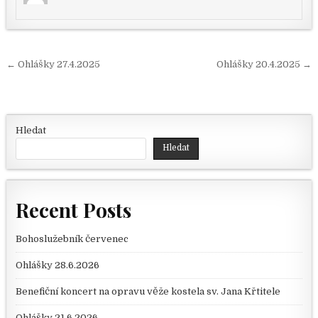
Navigace pro příspěvek
← Ohlášky 27.4.2025
Ohlášky 20.4.2025 →
Hledat
Hledat
Recent Posts
Bohoslužebník červenec
Ohlášky 28.6.2026
Benefiční koncert na opravu věže kostela sv. Jana Křtitele
Ohlášky 21.6.2026