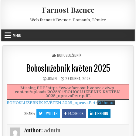
Skip to content
Farnost Bzenec
Web farností Bzenec, Domanín, Těmice
MENU
POSTED IN
BOHOSLUŽEBNÍK
Bohoslužebník květen 2025
AUTHOR:
PUBLISHED DATE:
ADMIN
27 DUBNA, 2025
Missing PDF "https://www.farnost-bzenec.cz/wp-
content/uploads/2025/04/BOHOSLUZEBNIK-KVETEN-
2025_opravaPetr.pdf".
BOHOSLUŽEBNÍK KVĚTEN 2025_opravaPetr
Stáhnout
SHARE:
TWITTER
FACEBOOK
LINKEDIN
Author:
admin