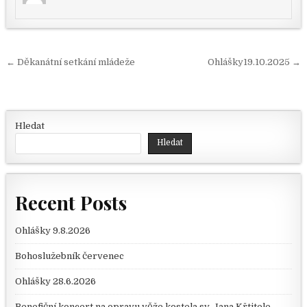
Navigace pro příspěvek
← Děkanátní setkání mládeže
Ohlášky19.10.2025 →
Hledat
Hledat
Recent Posts
Ohlášky 9.8.2026
Bohoslužebník červenec
Ohlášky 28.6.2026
Benefiční koncert na opravu věže kostela sv. Jana Křtitele