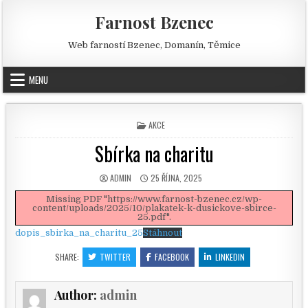
Skip to content
Farnost Bzenec
Web farností Bzenec, Domanín, Těmice
MENU
POSTED IN
AKCE
Sbírka na charitu
AUTHOR:
PUBLISHED DATE:
ADMIN
25 ŘÍJNA, 2025
Missing PDF "https://www.farnost-bzenec.cz/wp-
content/uploads/2025/10/plakatek-k-dusickove-sbirce-
25.pdf".
dopis_sbirka_na_charitu_25
Stáhnout
SHARE:
TWITTER
FACEBOOK
LINKEDIN
Author:
admin