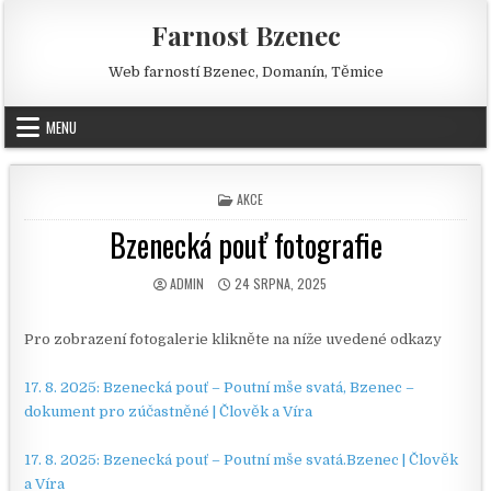
Skip to content
Farnost Bzenec
Web farností Bzenec, Domanín, Těmice
MENU
POSTED IN
AKCE
Bzenecká pouť fotografie
AUTHOR:
PUBLISHED DATE:
ADMIN
24 SRPNA, 2025
Pro zobrazení fotogalerie klikněte na níže uvedené odkazy
17. 8. 2025: Bzenecká pouť – Poutní mše svatá, Bzenec –
dokument pro zúčastněné | Člověk a Víra
17. 8. 2025: Bzenecká pouť – Poutní mše svatá.Bzenec | Člověk
a Víra