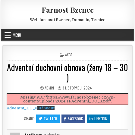
Skip to content
Farnost Bzenec
Web farností Bzenec, Domanín, Těmice
MENU
POSTED IN
AKCE
Adventní duchovní obnova (ženy 18 – 30
)
AUTHOR:
PUBLISHED DATE:
ADMIN
3 LISTOPADU, 2024
Missing PDF "https://www.farnost-bzenec.cz/wp-
content/uploads/2024/11/Adventni_DO_3.pdf".
Adventní_DO_3
Stáhnout
SHARE:
TWITTER
FACEBOOK
LINKEDIN