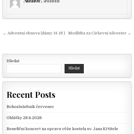
Author:
admin
Navigace pro příspěvek
← Adventní obnova (dámy 14-18 )
Modlitba za Církevní silvester →
Hledat
Hledat
Recent Posts
Bohoslužebník červenec
Ohlášky 28.6.2026
Benefiční koncert na opravu věže kostela sv. Jana Křtitele