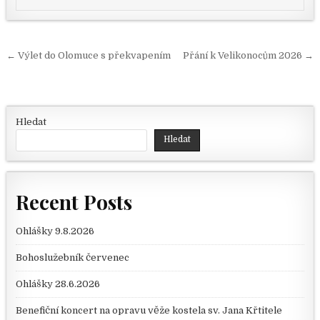
Navigace pro příspěvek
← Výlet do Olomuce s překvapením
Přání k Velikonocům 2026 →
Hledat
Hledat
Recent Posts
Ohlášky 9.8.2026
Bohoslužebník červenec
Ohlášky 28.6.2026
Benefiční koncert na opravu věže kostela sv. Jana Křtitele