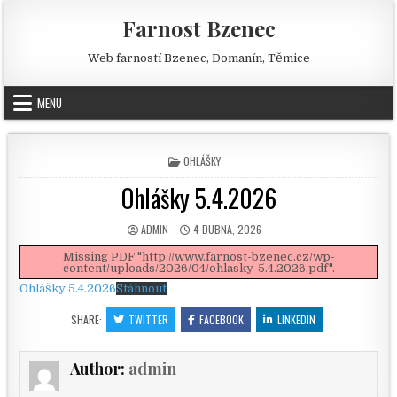
Skip to content
Farnost Bzenec
Web farností Bzenec, Domanín, Těmice
MENU
POSTED IN
OHLÁŠKY
Ohlášky 5.4.2026
AUTHOR:
PUBLISHED DATE:
ADMIN
4 DUBNA, 2026
Missing PDF "http://www.farnost-bzenec.cz/wp-
content/uploads/2026/04/ohlasky-5.4.2026.pdf".
Ohlášky 5.4.2026
Stáhnout
SHARE:
TWITTER
FACEBOOK
LINKEDIN
Author:
admin