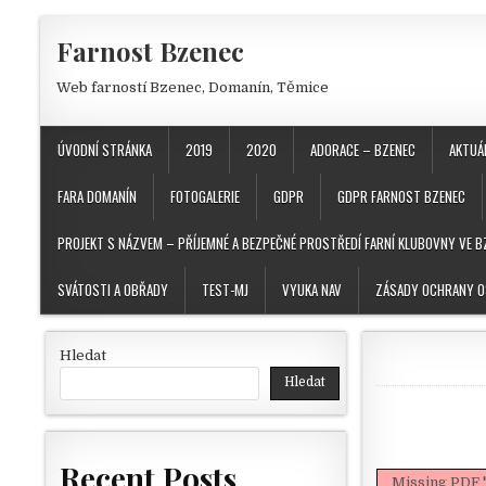
Skip to content
Farnost Bzenec
Web farností Bzenec, Domanín, Těmice
ÚVODNÍ STRÁNKA
2019
2020
ADORACE – BZENEC
AKTUÁ
FARA DOMANÍN
FOTOGALERIE
GDPR
GDPR FARNOST BZENEC
PROJEKT S NÁZVEM – PŘÍJEMNÉ A BEZPEČNÉ PROSTŘEDÍ FARNÍ KLUBOVNY VE B
SVÁTOSTI A OBŘADY
TEST-MJ
VYUKA NAV
ZÁSADY OCHRANY O
Hledat
Hledat
Recent Posts
Missing PDF 