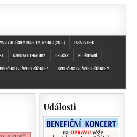
A S VOJTĚCHEM KODETEM, BZENEC (2018)
FARA BZENEC
ST
NABÍDKA LITERATURY.
OHLÁŠKY
PODĚKOVÁNÍ
POLEČENSTVÍ ŽIVÉHO RŮŽENCE-1
SPOLEČENSTVÍ ŽIVÉHO RŮŽENCE-2
Události
.3.2024.pdf".