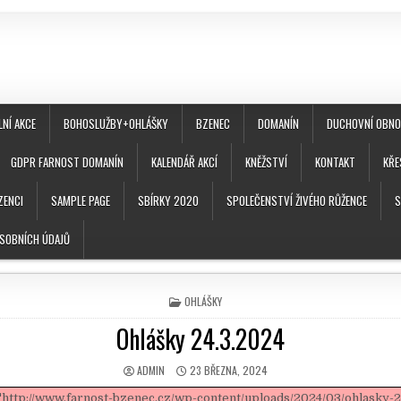
LNÍ AKCE
BOHOSLUŽBY+OHLÁŠKY
BZENEC
DOMANÍN
DUCHOVNÍ OBNOV
GDPR FARNOST DOMANÍN
KALENDÁŘ AKCÍ
KNĚŽSTVÍ
KONTAKT
KŘE
ZENCI
SAMPLE PAGE
SBÍRKY 2020
SPOLEČENSTVÍ ŽIVÉHO RŮŽENCE
S
SOBNÍCH ÚDAJŮ
POSTED IN
OHLÁŠKY
Ohlášky 24.3.2024
AUTHOR:
PUBLISHED DATE:
ADMIN
23 BŘEZNA, 2024
"http://www.farnost-bzenec.cz/wp-content/uploads/2024/03/ohlasky-24