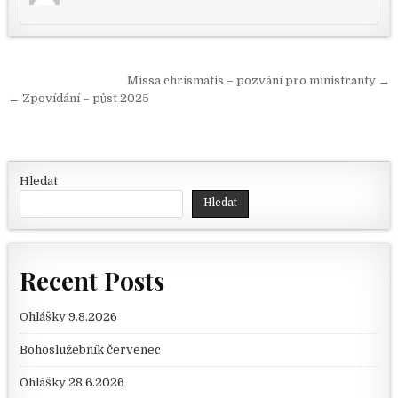
Navigace pro příspěvek
Missa chrismatis – pozvání pro ministranty →
← Zpovídání – půst 2025
Hledat
Hledat
Recent Posts
Ohlášky 9.8.2026
Bohoslužebník červenec
Ohlášky 28.6.2026