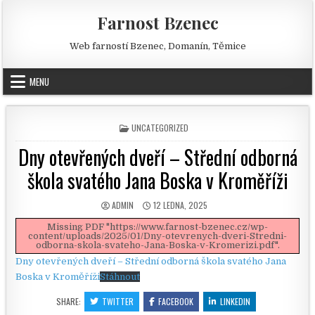
Skip to content
Farnost Bzenec
Web farností Bzenec, Domanín, Těmice
MENU
POSTED IN
UNCATEGORIZED
Dny otevřených dveří – Střední odborná
škola svatého Jana Boska v Kroměříži
AUTHOR:
PUBLISHED DATE:
ADMIN
12 LEDNA, 2025
Missing PDF "https://www.farnost-bzenec.cz/wp-
content/uploads/2025/01/Dny-otevrenych-dveri-Stredni-
odborna-skola-svateho-Jana-Boska-v-Kromerizi.pdf".
Dny otevřených dveří – Střední odborná škola svatého Jana
Boska v Kroměříži
Stáhnout
SHARE:
TWITTER
FACEBOOK
LINKEDIN