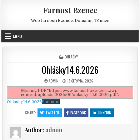
Skip to content
Farnost Bzenec
Web farností Bzenec, Domanín, Těmice
MENU
POSTED IN
OHLÁŠKY
Ohlášky14.6.2026
AUTHOR:
PUBLISHED DATE:
ADMIN
13 ČERVNA, 2026
Missing PDF "https://www.farnost-bzenec.cz/wp-
content/uploads/2026/06/ohlasky-14.6.2026.pdf".
Ohlášky14.6.2026
Stáhnout
SHARE:
TWITTER
FACEBOOK
LINKEDIN
Author:
admin