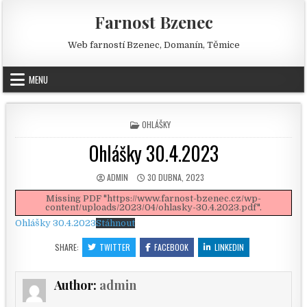
Skip to content
Farnost Bzenec
Web farností Bzenec, Domanín, Těmice
MENU
POSTED IN
OHLÁŠKY
Ohlášky 30.4.2023
AUTHOR:
PUBLISHED DATE:
ADMIN
30 DUBNA, 2023
Missing PDF "https://www.farnost-bzenec.cz/wp-
content/uploads/2023/04/ohlasky-30.4.2023.pdf".
Ohlášky 30.4.2023
Stáhnout
SHARE:
TWITTER
FACEBOOK
LINKEDIN
Author:
admin