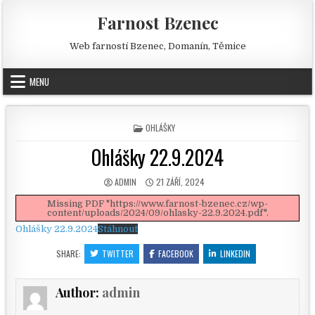
Skip to content
Farnost Bzenec
Web farností Bzenec, Domanín, Těmice
MENU
POSTED IN
OHLÁŠKY
Ohlášky 22.9.2024
AUTHOR:
PUBLISHED DATE:
ADMIN
21 ZÁŘÍ, 2024
Missing PDF "https://www.farnost-bzenec.cz/wp-
content/uploads/2024/09/ohlasky-22.9.2024.pdf".
Ohlášky 22.9.2024
Stáhnout
SHARE:
TWITTER
FACEBOOK
LINKEDIN
Author:
admin