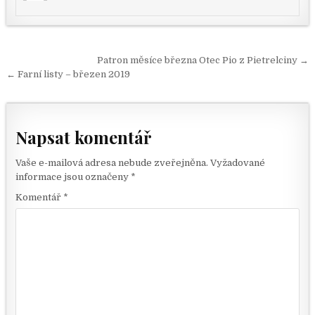
Navigace pro příspěvek
Patron měsíce března Otec Pio z Pietrelciny →
← Farní listy – březen 2019
Napsat komentář
Vaše e-mailová adresa nebude zveřejněna.
Vyžadované
informace jsou označeny
*
Komentář
*