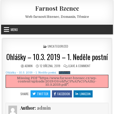
Skip to content
Farnost Bzenec
Web farností Bzenec, Domanín, Těmice
MENU
POSTED IN
UNCATEGORIZED
Ohlášky – 10.3. 2019 – 1. Neděle postní
AUTHOR:
PUBLISHED DATE:
ON OHLÁŠKY – 10.3
ADMIN
12 BŘEZNA, 2019
LEAVE A COMMENT
Ohlášky – 10.3. 2019 – 1. Neděle postní.
Stáhnout
Missing PDF "https://www.farnost-bzenec.cz/wp-
content/uploads/2019/03/ohl%C3%A1%C5%A1ky-
10.3.2019.pdf".
SHARE:
TWITTER
FACEBOOK
LINKEDIN
Author:
admin