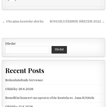
Navigace pro příspěvek
← Ukrajina kostelní-sbírka
BOHOSLUŽEBNÍK BŘEZEN 2022 →
Hledat
Hledat
Recent Posts
Bohoslužebník červenec
Ohlášky 28.6.2026
Benefiční koncert na opravu věže kostela sv. Jana Křtitele
Ohlášky 21.6.2026