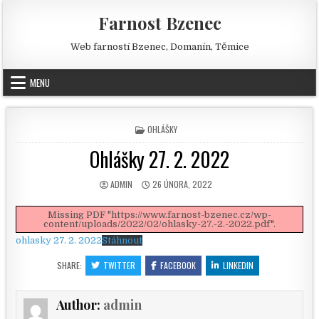
Skip to content
Farnost Bzenec
Web farností Bzenec, Domanín, Těmice
MENU
POSTED IN
OHLÁŠKY
Ohlášky 27. 2. 2022
AUTHOR:
PUBLISHED DATE:
ADMIN
26 ÚNORA, 2022
Missing PDF "https://www.farnost-bzenec.cz/wp-
content/uploads/2022/02/ohlasky-27.-2.-2022.pdf".
ohlasky 27. 2. 2022
Stáhnout
SHARE:
TWITTER
FACEBOOK
LINKEDIN
Author:
admin