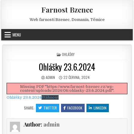
Skip to content
Farnost Bzenec
Web farností Bzenec, Domanín, Těmice
MENU
POSTED IN
OHLÁŠKY
Ohlášky 23.6.2024
AUTHOR:
PUBLISHED DATE:
ADMIN
22 ČERVNA, 2024
Missing PDF "https://www.farnost-bzenec.cz/wp-
content/uploads/2024/06/ohlasky-23.6.2024.pdf".
Ohlášky 23.6.2024
Stáhnout
SHARE:
TWITTER
FACEBOOK
LINKEDIN
Author:
admin