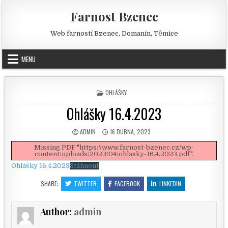
Skip to content
Farnost Bzenec
Web farností Bzenec, Domanín, Těmice
MENU
POSTED IN
OHLÁŠKY
Ohlášky 16.4.2023
AUTHOR:
PUBLISHED DATE:
ADMIN
16 DUBNA, 2023
Missing PDF "https://www.farnost-bzenec.cz/wp-
content/uploads/2023/04/ohlasky-16.4.2023.pdf".
Ohlášky 16.4.2023
Stáhnout
SHARE:
TWITTER
FACEBOOK
LINKEDIN
Author:
admin