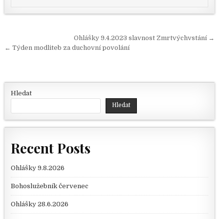
Navigace pro příspěvek
Ohlášky 9.4.2023 slavnost Zmrtvýchvstání →
← Týden modliteb za duchovní povolání
Hledat
Hledat
Recent Posts
Ohlášky 9.8.2026
Bohoslužebník červenec
Ohlášky 28.6.2026