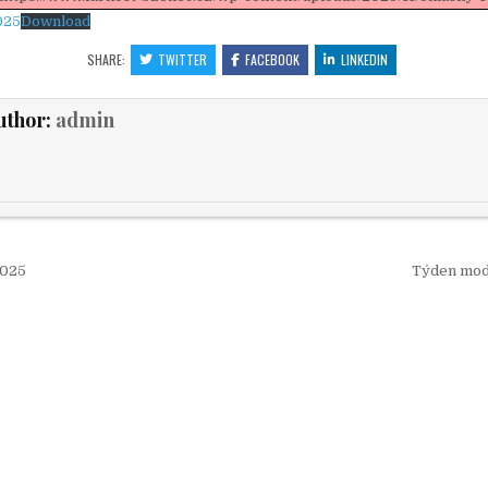
025
Download
SHARE:
TWITTER
FACEBOOK
LINKEDIN
uthor:
admin
 pro příspěvek
2025
Týden mod