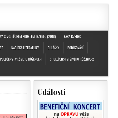
A S VOJTĚCHEM KODETEM, BZENEC (2018)
FARA BZENEC
ST
NABÍDKA LITERATURY.
OHLÁŠKY
PODĚKOVÁNÍ
POLEČENSTVÍ ŽIVÉHO RŮŽENCE-1
SPOLEČENSTVÍ ŽIVÉHO RŮŽENCE-2
Události
.11.2025.pdf".