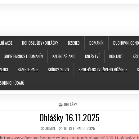
LNÍ AKCE
BOHOSLUŽBY+OHLÁŠKY
BZENEC
DOMANÍN
DUCHOVNÍ OBNOV
GDPR FARNOST DOMANÍN
KALENDÁŘ AKCÍ
KNĚŽSTVÍ
KONTAKT
KŘE
ZENCI
SAMPLE PAGE
SBÍRKY 2020
SPOLEČENSTVÍ ŽIVÉHO RŮŽENCE
S
SOBNÍCH ÚDAJŮ
POSTED IN
OHLÁŠKY
Ohlášky 16.11.2025
AUTHOR:
PUBLISHED DATE:
ADMIN
16 LISTOPADU, 2025
https://www.farnost-bzenec.cz/wp-content/uploads/2025/11/ohlasky-16