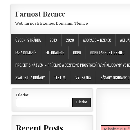
Skip to content
Farnost Bzenec
Web farností Bzenec, Domanín, Těmice
ÚVODNÍ STRÁNKA
2019
2020
ADORACE – BZENEC
AKTUÁ
FARA DOMANÍN
FOTOGALERIE
GDPR
GDPR FARNOST BZENEC
PROJEKT S NÁZVEM – PŘÍJEMNÉ A BEZPEČNÉ PROSTŘEDÍ FARNÍ KLUBOVNY VE B
SVÁTOSTI A OBŘADY
TEST-MJ
VYUKA NAV
ZÁSADY OCHRANY O
Hledat
Hledat
Recent Posts
Missing PDF "