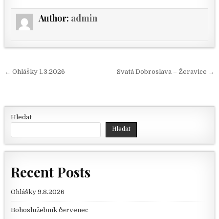
Author:
admin
Navigace pro příspěvek
← Ohlášky 1.3.2026
Svatá Dobroslava – Žeravice →
Hledat
Hledat
Recent Posts
Ohlášky 9.8.2026
Bohoslužebník červenec