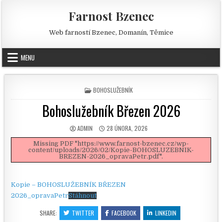
Skip to content
Farnost Bzenec
Web farností Bzenec, Domanín, Těmice
MENU
POSTED IN
BOHOSLUŽEBNÍK
Bohoslužebník Březen 2026
AUTHOR:
PUBLISHED DATE:
ADMIN
28 ÚNORA, 2026
Missing PDF "https://www.farnost-bzenec.cz/wp-
content/uploads/2026/02/Kopie-BOHOSLUZEBNIK-
BREZEN-2026_opravaPetr.pdf".
Kopie – BOHOSLUŽEBNÍK BŘEZEN
2026_opravaPetr
Stáhnout
SHARE:
TWITTER
FACEBOOK
LINKEDIN