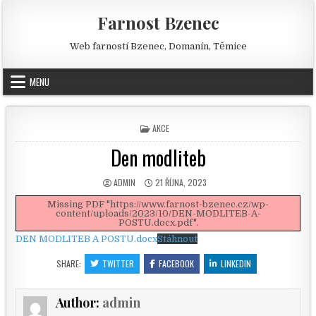
Skip to content
Farnost Bzenec
Web farností Bzenec, Domanín, Těmice
MENU
POSTED IN
AKCE
Den modliteb
AUTHOR:
PUBLISHED DATE:
ADMIN
21 ŘÍJNA, 2023
Missing PDF "https://www.farnost-bzenec.cz/wp-
content/uploads/2023/10/DEN-MODLITEB-A-
POSTU.docx.pdf".
DEN MODLITEB A POSTU.docx
Stáhnout
SHARE:
TWITTER
FACEBOOK
LINKEDIN
Author:
admin