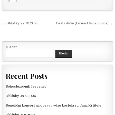
Navigace pro příspěvek
← Ohlášky 22.10.2023
Cesta duše (farnost Vacenovice) →
Hledat
Hledat
Recent Posts
Bohoslužebník červenec
Ohlášky 28.6.2026
Benefiční koncert na opravu věže kostela sv. Jana Křtitele
Ohlášky 21.6.2026